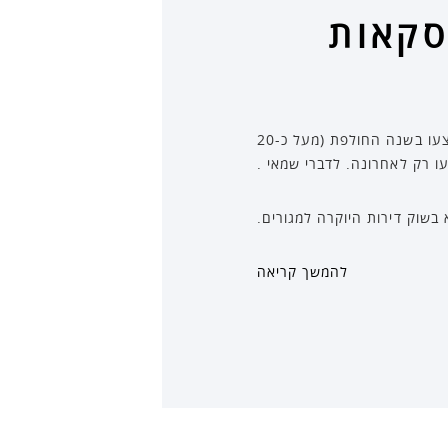
 פנטהאוז בתמ”א 38: עסקאות
בעזרת חברת madlan ומשרד שמאי המקרקעין קמיל-טרשנסקי-רפאל בדקנו מהן העסקאות היקרות ביותר שבוצעו בשנה החולפת (מעל כ-20
עו רק לאחרונה. לדברי שמאי .
בשוק דירות היוקרה למגורים.
להמשך קריאה