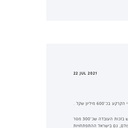
22 JUL 2021
 מיליון שקל .
התוכנית של עופר כוללת גם תוספת של 670 דירות מיקרו וכ-50 אלף מ”ר משרדים, שעל פי תחזיות יהנו מביקוש בזכות העובדה שכ־300 מטר
ובעתיד אף תחנה קו M3 של המטרו. “”כמו בעולם, גם בישראל ההתפתחויות