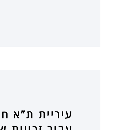
עיריית ת”א ח
עבור זכויות 