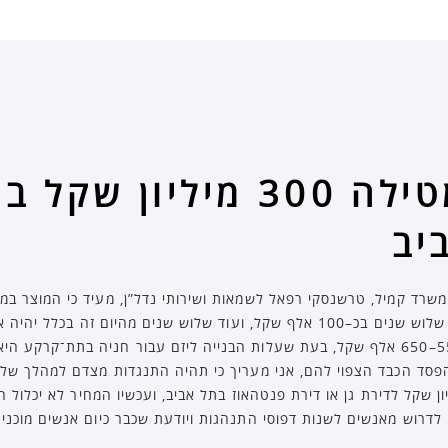
התרנגולת שמטילה 300 מיליון ש
יב
משרד קמיל, טרשנסקי רפאל לשמאות ושירותי נדל”ן, מעיד כי המוצר ב
“מחירי החניות בתל אביב עלו תוך שלוש שנים בכ–100 אלף שקל, ועוד שלוש שנים מהי
הפסד הכבד הצפוי להם, אני מעריך כי תהיה התנגדות מצדם למהלך של 
רואים אנשים שמשלמים 12 מיליון שקל לדירת גן או דירת פנטהאוז בתל אביב, ועכשיו המחיר לא
לדרוש מאנשים לשנות דפוסי התנהגות ויודעת שכבר כיום אנשים מוכני