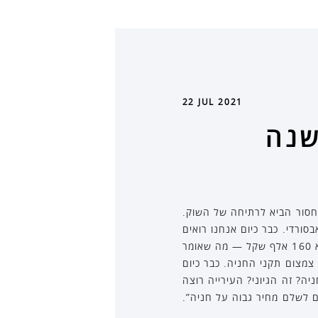
22 JUL 2021
קל בשנה
מחסור הביא לרתיחה של השוק.
ום זה בכלל יהיה אבסורדי. כבר כיום אנחנו רואים
חניות שמתומחרות בפרויקטים ב–550–650 אלף שקל, בעת שעלות הבנייה ליזם עבור חניה בתת־קרקע היא 160 אלף שקל — מה שאומר
צמצום תקני החניה. כבר כיום
 יכלול חניה? זה הגיוני? העירייה רוצה
ם לשלם מחיר גבוה על חניה”.