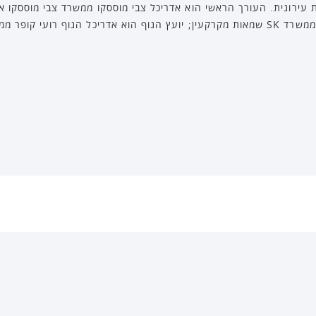
 עירונית. העורך הראשי הוא אדריכל צבי מוססקו ממשרד צבי מוססקו א
התוכנית הם אריה קמיל, וקרני גטריידה ממשרד SK שמאות מקרקעין; יועץ הנוף הוא אדריכל הנוף