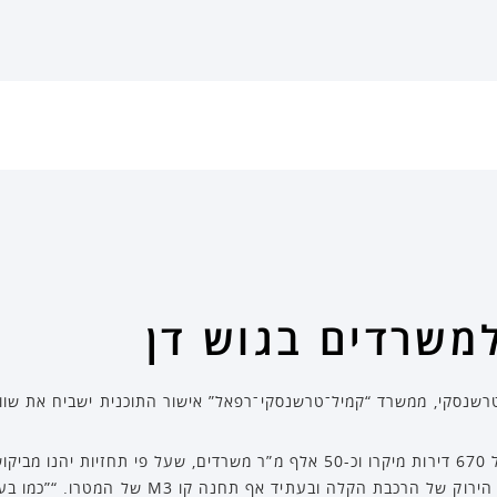
למשרדים בגוש דן
סקי, ממשרד “קמיל־טרשנסקי־רפאל” אישור התוכנית ישביח את שווי הקרקע בכ־600
מהמתחם צפויה תחנה של הקו הירוק של הרכבת הקלה 