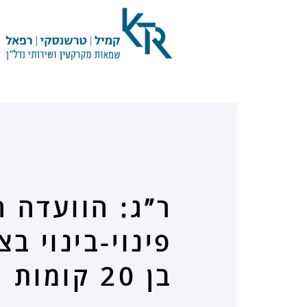
ר”ג: הוועדה 
פינוי-בינוי ב
בן 20 קומות ו-90 יח”ד