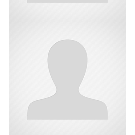
שמאית מקרקעין
נטע רביב