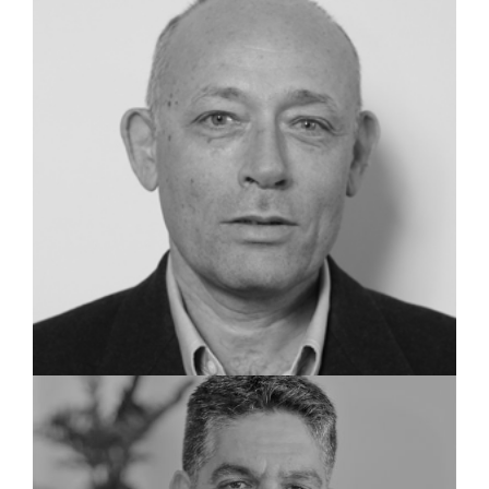
דני טרשנסקי
שותף, שמאי מקרקעין
אריה קמיל