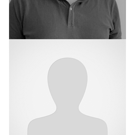
שמאי מקרקעין
דור פריזט