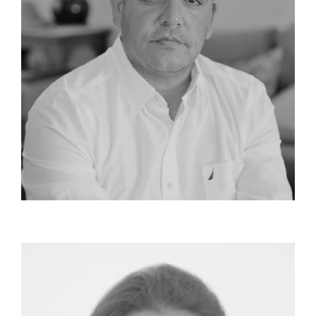
שותף, שמאי מקרקעין
איציק רפאל