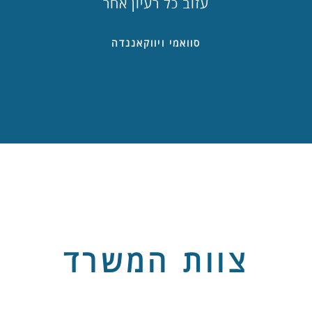
עזוב כל רעיון אחר
סוואמי ויווקאננדה
צוות המשרד